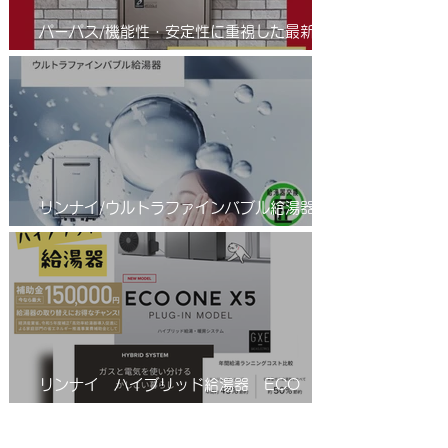
パーパス/機能性・安定性に重視した最新の
省エネふろ給湯器(エコジョーズ )/進化系給
湯器のご紹介
リンナイ/ウルトラファインバブル給湯器/エ
コジョーズ/RUF-UE2406AW(A)
リンナイ ハイブリッド給湯器 ECO
ONE(エコワン)X5