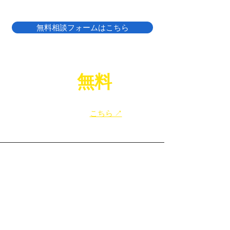
無料相談フォームはこちら
LINE
無料
相談
で
​給湯器のお困りごと、お気軽にご相談ください！
​友だち追加は
こちら ↗
top
大阪の給湯器交換
八尾市の給湯器交換
寝屋川市の給湯器交換
東大阪市の給湯器交換
大阪市の給湯器交換
​堺市の給湯器交換