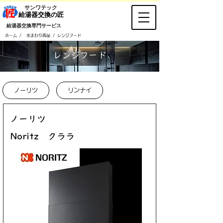
​サンワテック
​給湯器交換の匠
​給湯器交換専門サービス
/
/
ホーム
水まわり商品
レンジフード
​レンジフード
ノーリツ
リンナイ
ノーリツ
Noritz クララ