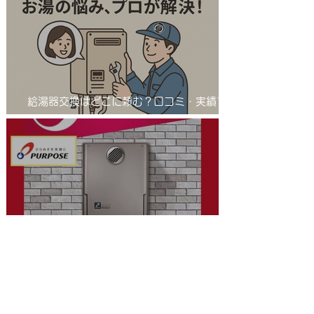
給湯器交換はどこに頼む？口コミ・実績で選
ばれる「給湯器交換の匠」とは 業者選びで
差が出る！給湯器交換は信頼の「匠」におま
かせ
パーパス/機能性・安定性に重視した最新の
省エネふろ給湯器(エコジョーズ )/進化系給
湯器のご紹介