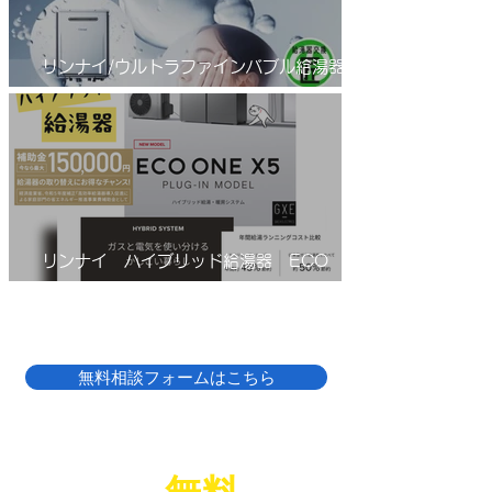
リンナイ/ウルトラファインバブル給湯器/エ
コジョーズ/RUF-UE2406AW(A)
リンナイ ハイブリッド給湯器 ECO
ONE(エコワン)X5
無料相談フォームはこちら
LINE