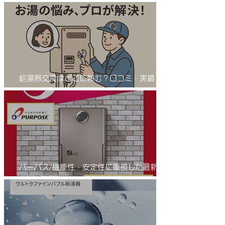
サンワテックをぜひ候補に入れてください。
給湯器交換はどこに頼む？口コミ・実績で選
ばれる「給湯器交換の匠」とは 業者選びで
差が出る！給湯器交換は信頼の「匠」におま
かせ
パーパス/機能性・安定性に重視した最新の
省エネふろ給湯器(エコジョーズ )/進化系給
湯器のご紹介