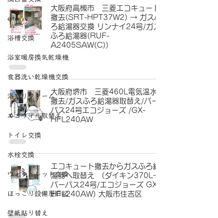
大阪府高槻市 三菱エコキュート
撤去(SRT-HPT37W2) → ガスふ
etc
ろ給湯器交換 リンナイ24号/ガス
ふろ給湯器(RUF-
浴槽交換
A2405SAW(C))
浴室暖房換気乾燥機
食器洗い乾燥機交換
大阪府堺市 三菱460L電気温水器
浴室リフォーム
撤去/ガスふろ給湯器取替え/パー
パス24号エコジョーズ /GX-
エコウィル取替え
HFL240AW
トイレ交換
水栓交換
エコキュート撤去からガスふろ給
ウォシュレット交換
湯器へ取替え (ダイキン370L→
パーパス24号/エコジョーズ GX-
ほっこり設備屋日記
HFL240AW) 大阪市住吉区
壁紙貼り替え