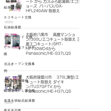
ート から ガスふろ給湯器/エコジ
ョーズ パーパス/GX-
給湯器交換
HFL240AW 取替え
エコキュート交換
石油給湯器
大阪府八尾市 高層マンショ
レンジフード 交換
ン/300L/エコキュート取替え 三
菱エコキュート/SRT-
ビルトインコンロ交
HPT30WD4から
Panasonic/HE-S37LQS
換
ガスオーブン交換事
例
大阪府寝屋川市 370L薄型/エコ
温水暖房熱源機
キュート取替え ダイキ
ン/TU37GFTV から
瞬間湯沸かし器交換
Panasonic/HE-H37LQS
高温水供給式給湯器
風呂釜交換