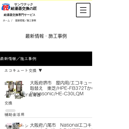
​サンワテック
​給湯器交換の匠
​給湯器交換専門サービス
/
ホーム
最新情報／施工事例
​最新情報・施工事例
最新情報／施工事例
エコキュート交換
大阪府堺市 屋内用/エコキュート
記事検索
取替え 東芝/HPE-FB372Tから
Panasonic/HE-C30LQM
ハイブリッド給湯器
交換
補助金活用
大阪府八尾市 Nationalエコキュ
キャンペーン