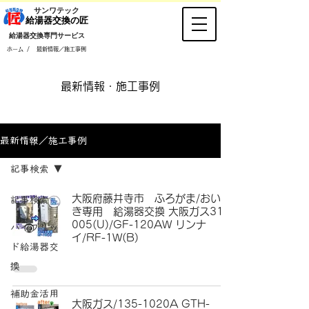
​サンワテック
​給湯器交換の匠
​給湯器交換専門サービス
/
ホーム
最新情報／施工事例
​最新情報・施工事例
最新情報／施工事例
記事検索
大阪府藤井寺市 ふろがま/おいだ
記事検索
き専用 給湯器交換 大阪ガス31-
005(U)/GF-120AW リンナ
ハイブリッ
イ/RF-1W(B)
ド給湯器交
換
補助金活用
大阪ガス/135-1020A GTH-