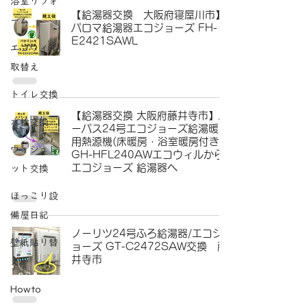
浴室リフォ
【給湯器交換 大阪府寝屋川市】
ーム
パロマ給湯器エコジョーズ FH-
E2421SAWL
エコウィル
取替え
トイレ交換
【給湯器交換 大阪府藤井寺市】パ
水栓交換
ーパス24号エコジョーズ給湯暖房
用熱源機(床暖房・浴室暖房付き)
ウォシュレ
GH-HFL240AWエコウィルから
エコジョーズ 給湯器へ
ット交換
ほっこり設
備屋日記
ノーリツ24号ふろ給湯器/エコジ
壁紙貼り替
ョーズ GT-C2472SAW交換 藤
井寺市
え
Howto