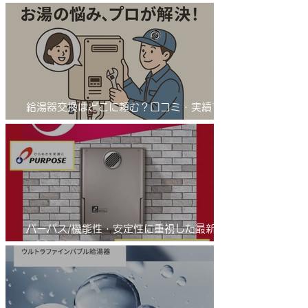
サンワテックをぜひ候補に入れてください。
給湯器交換はどこに頼む？口コミ・実績で選
ばれる「給湯器交換の匠」とは 業者選びで
差が出る！給湯器交換は信頼の「匠」におま
かせ
パーパス/機能性・安定性に重視した最新の
省エネふろ給湯器(エコジョーズ )/進化系給
湯器のご紹介