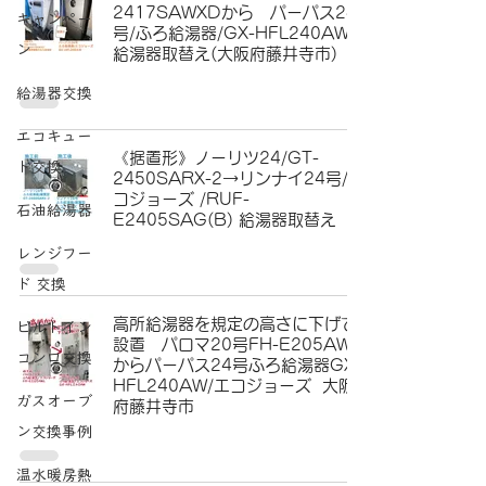
2417SAWXDから パーパス24
キャンペー
号/ふろ給湯器/GX-HFL240AW
ン
給湯器取替え(大阪府藤井寺市)
給湯器交換
エコキュー
《据置形》ノーリツ24/GT-
ト交換
2450SARX-2→リンナイ24号/エ
コジョーズ /RUF-
石油給湯器
E2405SAG(B) 給湯器取替え
レンジフー
ド 交換
高所給湯器を規定の高さに下げて
ビルトイン
設置 パロマ20号FH-E205AW
コンロ交換
からパーパス24号ふろ給湯器GX-
HFL240AW/エコジョーズ 大阪
ガスオーブ
府藤井寺市
ン交換事例
温水暖房熱