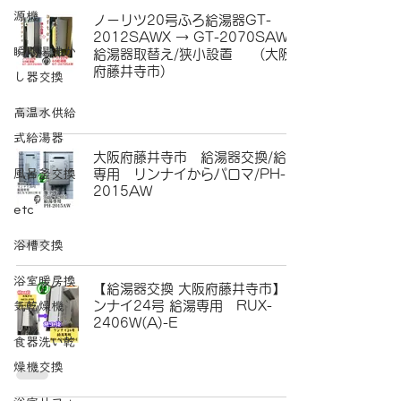
源機
ノーリツ20号ふろ給湯器GT-
2012SAWX → GT-2070SAW
瞬間湯沸か
給湯器取替え/狭小設置 (大阪
府藤井寺市)
し器交換
高温水供給
式給湯器
大阪府藤井寺市 給湯器交換/給湯
風呂釜交換
専用 リンナイからパロマ/PH-
2015AW
etc
浴槽交換
浴室暖房換
【給湯器交換 大阪府藤井寺市】リ
ンナイ24号 給湯専用 RUX-
気乾燥機
2406W(A)-E
食器洗い乾
燥機交換