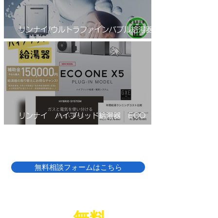
リンナイ/ウルトラファインバブル給湯器/エ
コジョーズ/RUF-UE2406AW(A)
リンナイ ハイブリッド給湯器 ECO
ONE(エコワン)X5
無料相談フォームはこちら
LINE