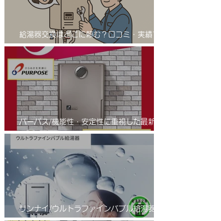
給湯器交換はどこに頼む？口コミ・実績で選
ばれる「給湯器交換の匠」とは 業者選びで
差が出る！給湯器交換は信頼の「匠」におま
かせ
パーパス/機能性・安定性に重視した最新の
省エネふろ給湯器(エコジョーズ )/進化系給
湯器のご紹介
リンナイ/ウルトラファインバブル給湯器/エ