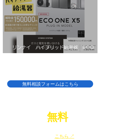
コジョーズ/RUF-UE2406AW(A)
リンナイ ハイブリッド給湯器 ECO
ONE(エコワン)X5
無料相談フォームはこちら
LINE
無料
相談
で
​給湯器のお困りごと、お気軽にご相談ください！
​友だち追加は
こちら ↗