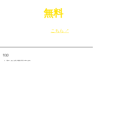
LINE
無料
相談
で
​給湯器のお困りごと、お気軽にご相談ください！
​友だち追加は
こちら ↗
top
大阪の給湯器交換
八尾市の給湯器交換
寝屋川市の給湯器交換
東大阪市の給湯器交換
大阪市の給湯器交換
​堺市の給湯器交換
​ガス給湯器の選び方
​エコジョーズタイプ
電気の給湯器エコキュート
給湯暖房熱源機タイプ