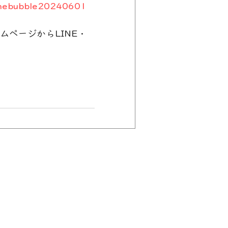
finebubble20240601
ページからLINE・