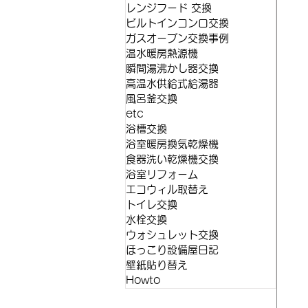
レンジフード 交換
ビルトインコンロ交換
ガスオーブン交換事例
温水暖房熱源機
瞬間湯沸かし器交換
高温水供給式給湯器
風呂釜交換
etc
浴槽交換
浴室暖房換気乾燥機
食器洗い乾燥機交換
浴室リフォーム
エコウィル取替え
トイレ交換
水栓交換
ウォシュレット交換
ほっこり設備屋日記
壁紙貼り替え
Howto