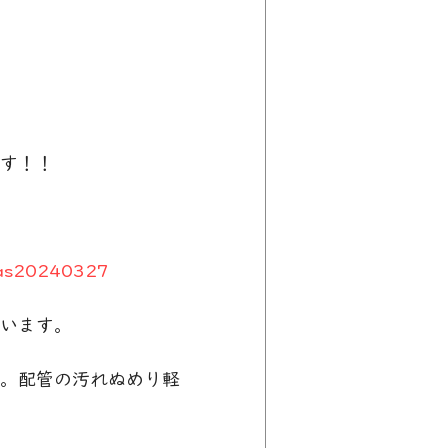
す！！
↓
gas20240327
います。
。配管の汚れぬめり軽