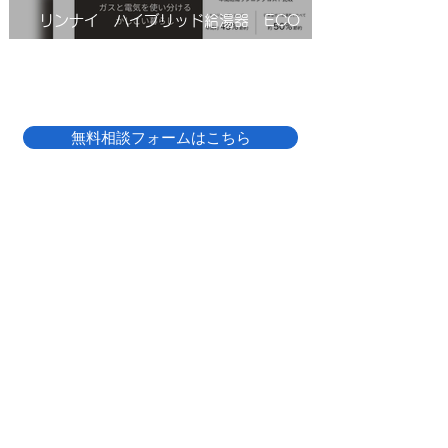
リンナイ ハイブリッド給湯器 ECO
ONE(エコワン)X5
無料相談フォームはこちら
LINE
無料
相談
で
​給湯器のお困りごと、お気軽にご相談ください！
​友だち追加は
こちら ↗
top
大阪の給湯器交換
八尾市の給湯器交換