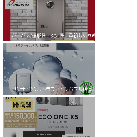
かせ
パーパス/機能性・安定性に重視した最新の
省エネふろ給湯器(エコジョーズ )/進化系給
湯器のご紹介
リンナイ/ウルトラファインバブル給湯器/エ
コジョーズ/RUF-UE2406AW(A)