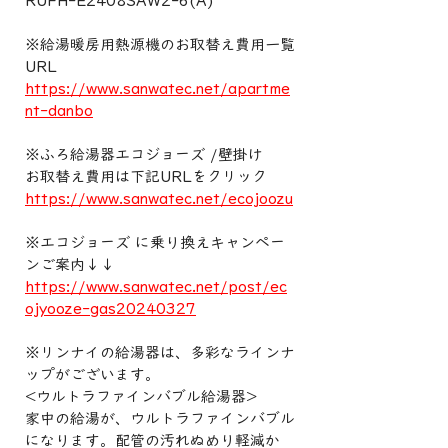
RUFH-E2408SAW2-6(A)
※給湯暖房用熱源機のお取替え費用一覧
URL
https://www.sanwatec.net/apartme
nt-danbo
※ふろ給湯器エコジョーズ /壁掛け
お取替え費用は下記URLをクリック
https://www.sanwatec.net/ecojoozu
※エコジョーズ に乗り換えキャンペー
ンご案内↓↓
https://www.sanwatec.net/post/ec
ojyooze-gas20240327
※リンナイの給湯器は、多彩なラインナ
ップがございます。
<ウルトラファインバブル給湯器>
家中の給湯が、ウルトラファインバブル
になります。配管の汚れぬめり軽減か