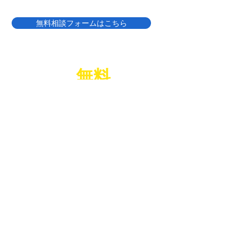
無料相談フォームはこちら
LINE
無料
相談
で
​給湯器のお困りごと、お気軽にご相談ください！
​友だち追加は
こちら ↗
top
大阪の給湯器交換
八尾市の給湯器交換
寝屋川市の給湯器交換
東大阪市の給湯器交換
大阪市の給湯器交換
​堺市の給湯器交換