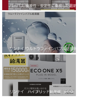
パーパス/機能性・安定性に重視した最新の
省エネふろ給湯器(エコジョーズ )/進化系給
湯器のご紹介
リンナイ/ウルトラファインバブル給湯器/エ
コジョーズ/RUF-UE2406AW(A)
リンナイ ハイブリッド給湯器 ECO
ONE(エコワン)X5