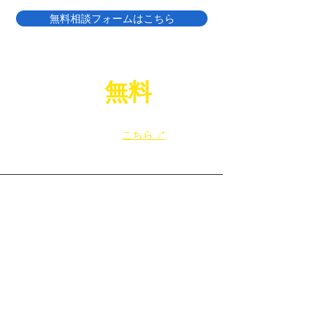
無料相談フォームはこちら
LINE
無料
相談
で
​給湯器のお困りごと、お気軽にご相談ください！
​友だち追加は
こちら ↗
top
大阪の給湯器交換
八尾市の給湯器交換
寝屋川市の給湯器交換
東大阪市の給湯器交換
大阪市の給湯器交換
​堺市の給湯器交換