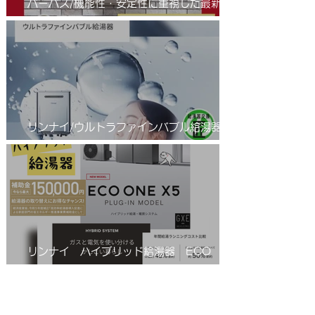
パーパス/機能性・安定性に重視した最新の
省エネふろ給湯器(エコジョーズ )/進化系給
湯器のご紹介
リンナイ/ウルトラファインバブル給湯器/エ
コジョーズ/RUF-UE2406AW(A)
リンナイ ハイブリッド給湯器 ECO
ONE(エコワン)X5