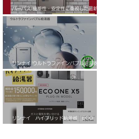
パーパス/機能性・安定性に重視した最新の
省エネふろ給湯器(エコジョーズ )/進化系給
湯器のご紹介
リンナイ/ウルトラファインバブル給湯器/エ
コジョーズ/RUF-UE2406AW(A)
リンナイ ハイブリッド給湯器 ECO
ONE(エコワン)X5