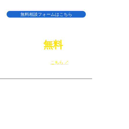
無料相談フォームはこちら
LINE
無料
相談
で
​給湯器のお困りごと、お気軽にご相談ください！
​友だち追加は
こちら ↗
top
大阪の給湯器交換
八尾市の給湯器交換
寝屋川市の給湯器交換
東大阪市の給湯器交換
大阪市の給湯器交換
​堺市の給湯器交換