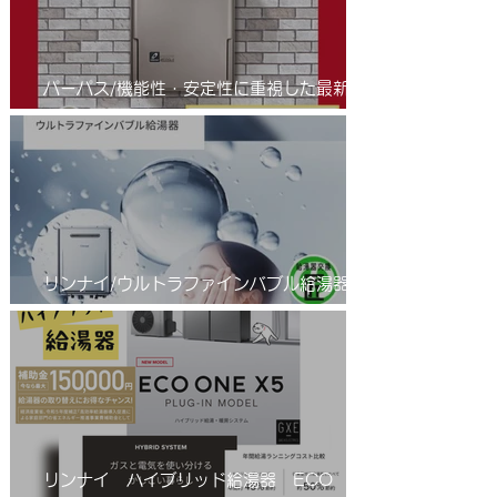
パーパス/機能性・安定性に重視した最新の
省エネふろ給湯器(エコジョーズ )/進化系給
湯器のご紹介
リンナイ/ウルトラファインバブル給湯器/エ
コジョーズ/RUF-UE2406AW(A)
リンナイ ハイブリッド給湯器 ECO