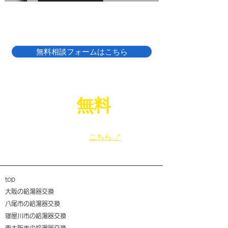
ONE(エコワン)X5
無料相談フォームはこちら
LINE
無料
相談
で
​給湯器のお困りごと、お気軽にご相談ください！
​友だち追加は
こちら ↗
top
大阪の給湯器交換
八尾市の給湯器交換
寝屋川市の給湯器交換
東大阪市の給湯器交換