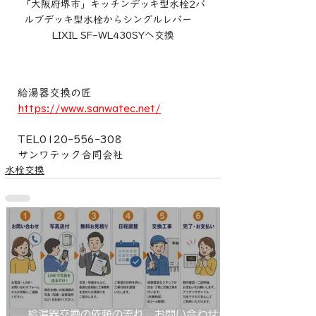
「大阪府堺市」キッチンデッキ型水栓2バ
ルブデッキ型水栓からシングルレバー　
LIXIL SF-WL430SYへ交換
給湯器交換の匠
https://www.sanwatec.net/
TEL0120-556-308
サンワテック合同会社
水栓交換
給湯器交換の依頼の流れ お問い合わせから