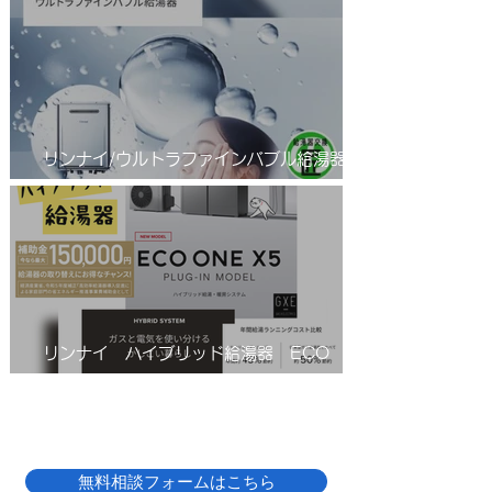
湯器のご紹介
リンナイ/ウルトラファインバブル給湯器/エ
コジョーズ/RUF-UE2406AW(A)
リンナイ ハイブリッド給湯器 ECO
ONE(エコワン)X5
無料相談フォームはこちら