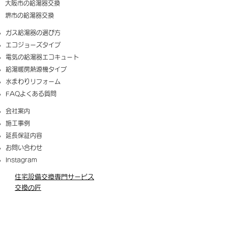
大阪市の給湯器交換
​堺市の給湯器交換
​ガス給湯器の選び方
​エコジョーズタイプ
電気の給湯器エコキュート
給湯暖房熱源機タイプ
​水まわりリフォーム
FAQ​よくある質問
​会社案内
施工事例
延長保証内容
​お問い合わせ
Instagram
​住宅設備交換専門サービス
交換の匠
https://www.sanwacreate.net/
給湯器交換の匠は、大阪府・京都府・兵庫県・奈良
県・滋賀県・和歌山県でガス給湯器交換、エコジョー