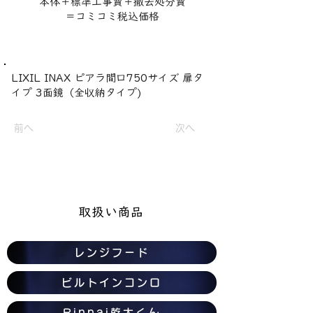
本体＋標準工事費＋撤去処分費
＝コミコミ税込価格
工事費込み
お問い合せ下さい
LIXIL INAX ピアラ間口750サイズ 扉タ
イプ 3面鏡（全収納タイプ)
前へ
次へ
取扱い商品
レンジフード
ビルトインコンロ
Rinnai乾太くん