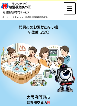
​サンワテック
​給湯器交換の匠
​給湯器交換専門サービス
/
/
ホーム
大阪area
大阪府門真市の給湯器交換
門真市のお湯が出ない急
な故障も安心
大阪府門真市
給湯器​交換の
匠