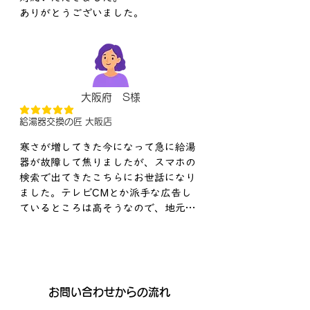
ありがとうございました。
大阪府 S様
平均評価 5 /5
給湯器交換の匠 大阪店
寒さが増してきた今になって急に給湯
器が故障して焦りましたが、スマホの
検索で出てきたこちらにお世話になり
ました。テレビCMとか派手な広告し
ているところは高そうなので、地元で
マジメにコツコツ…みたいな業者さん
を探していましたが、ここはドンピシ
ャ！在庫切れが心配でしたが、すぐに
ご対応頂けて価格も予想より安かった
のですごくありがたかったです。電話
​お問い合わせからの流れ
対応も親切でした。
