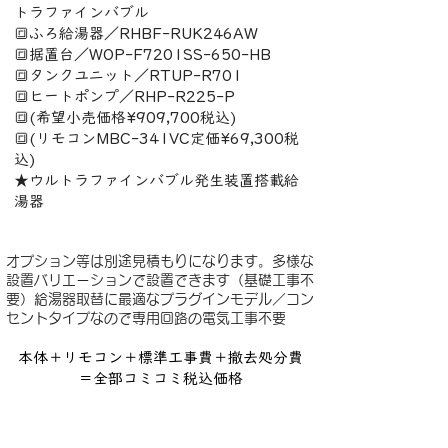
トラファインバブル
🔳ふろ給湯器／RHBF-RUK246AW
🔳据置台／WOP-F7201SS-650-HB
🔳タンクユニット／RTUP-R701
🔳ヒートポンプ／RHP-R225-P
🔳(希望小売価格¥909,700税込)
🔳(リモコンMBC-341VC定価¥69,300税
込)
★ウルトラファインバブル発生装置搭載給
湯器
オプション等は別途見積もりになります。多様な
設置バリエーションで設置できます（基礎工事不
要）給湯器取替に最適なプラグインモデル／コン
セントタイプなので専用回路の電気工事不要
本体＋リモコン＋標準工事費＋撤去処分費
＝全部コミコミ税込価格
商品＋工事共に10年保証セット価格
お問合せ下さい