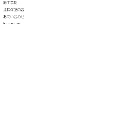
施工事例
延長保証内容
​お問い合わせ
Instagram
​住宅設備交換専門サービス
交換の匠
https://www.sanwacreate.net/
給湯器交換の匠は、大阪府・京都府・兵庫県・奈良
県・滋賀県・和歌山県でガス給湯器交換、エコジョー
ズ交換、ハイブリッド給湯器交換、電気温水器交換、
エコキュート交換なら給湯器交換の匠にお任せくださ
い。大阪府八尾市・寝屋川市を拠点に、近畿エリア全
域へ迅速対応しております。給湯器の交換・取替え工
事はもちろん、トイレ・洗面台・キッチン・レンジフ
ードなどの水まわりリフォームにも対応。現地調査・
お見積りは無料ですのでお気軽にご相談ください。
「給湯器交換の匠 大阪店」は、Sanwatec合同会社が
運営する給湯器交換専門サービスです。​