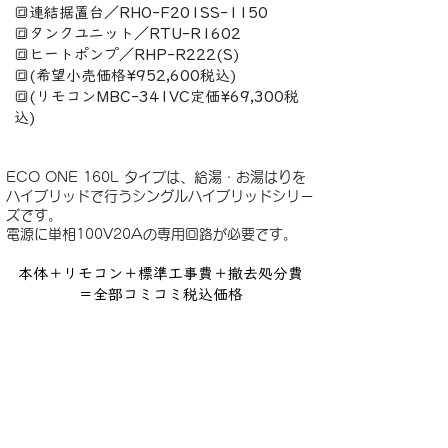
🔳連結据置台／RHO-F201SS-1150
🔳タンクユニット／RTU-R1602
🔳ヒートポンプ／RHP-R222(S)
🔳(希望小売価格¥952,600税込)
🔳(リモコンMBC-341VC定価¥69,300税
込)
ECO ONE 160L タイプは、給湯・お湯はりを
ハイブリッドで行うシングルハイブリッドシリー
ズです。
電源に単相100V20Aの専用回路が必要です。
本体＋リモコン＋標準工事費＋撤去処分費
＝全部コミコミ税込価格
商品＋工事共に10年保証セット価格
お問合せ下さい