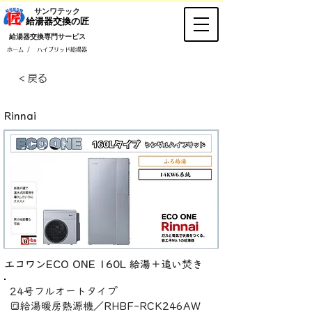
​サンワテック
​給湯器交換の匠
​給湯器交換専門サービス
/
ホーム
ハイブリッド給湯器
< 戻る
Rinnai
エコワンECO ONE 160L 給湯＋追い焚き
24号フルオートタイプ
🔳給湯暖房熱源機／RHBF-RCK246AW