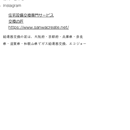
Instagram
​住宅設備交換専門サービス
交換の匠
https://www.sanwacreate.net/
給湯器交換の匠は、大阪府・京都府・兵庫県・奈良
県・滋賀県・和歌山県でガス給湯器交換、エコジョー
ズ交換、ハイブリッド給湯器交換、電気温水器交換、
エコキュート交換なら給湯器交換の匠にお任せくださ
い。大阪府八尾市・寝屋川市を拠点に、近畿エリア全
域へ迅速対応しております。給湯器の交換・取替え工
事はもちろん、トイレ・洗面台・キッチン・レンジフ
ードなどの水まわりリフォームにも対応。現地調査・
お見積りは無料ですのでお気軽にご相談ください。
「給湯器交換の匠 大阪店」は、Sanwatec合同会社が
運営する給湯器交換専門サービスです。​
店舗・拠点は、大阪府八尾市と寝屋川市の2拠点です。
​公式会社情報 :
https://www.sanwatec.net/company