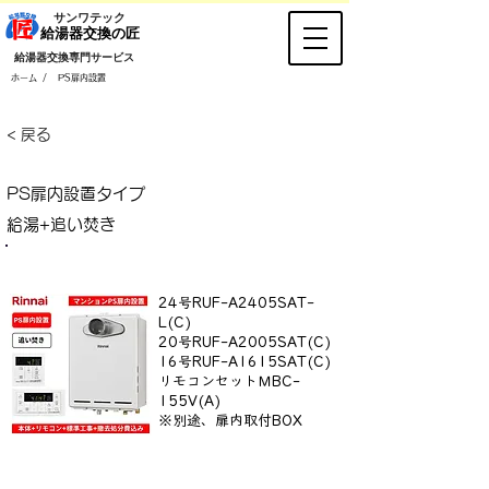
​サンワテック
​給湯器交換の匠
​給湯器交換専門サービス
/
ホーム
PS扉内設置
< 戻る
PS扉内設置タイプ
給湯+追い焚き
Rinnai／追い焚き／オートタイプ
24号RUF-A2405SAT-
L(C)
20号RUF-A2005SAT(C)
16号RUF-A1615SAT(C)
リモコンセットＭBC-
155V(A)
※別途、扉内取付BOX